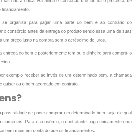
s não a única. Há ainda o consórcio que facilita o processo de
o financiamento.
 se organiza para pagar uma parte do bem e ao contrário do
r o consórcio antes da entrega do produto sendo essa uma de suas
ura um preço justo na compra sem o acréscimo de juros.
a entrega do bem e posteriormente tem ou o dinheiro para comprá-lo
ecido.
por exemplo receber ao invés de um determinado bem, a chamada
que quiser ou o bem acordado em contrato.
gens?
a possibilidade de poder comprar um determinado bem, seja ele qual
nanciamentos. Para o consórcio, o contratante paga unicamente uma
e sai bem mais em conta do que os financiamentos.