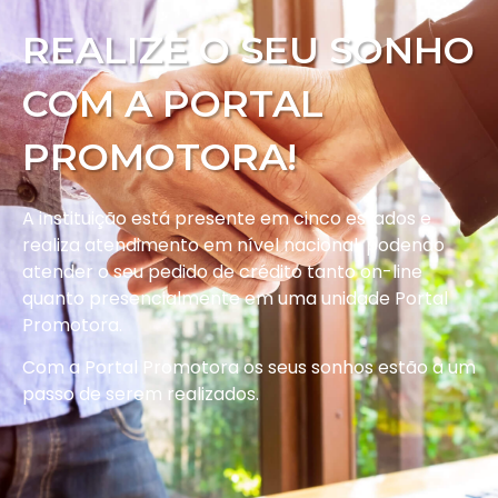
REALIZE O SEU SONHO
COM A PORTAL
PROMOTORA!
A instituição está presente em cinco estados e
realiza atendimento em nível nacional, podendo
atender o seu pedido de crédito tanto on-line
quanto presencialmente em uma unidade Portal
Promotora.
Com a Portal Promotora os seus sonhos estão a um
passo de serem realizados.