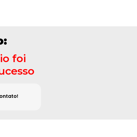
o:
o foi
ucesso
ontato!