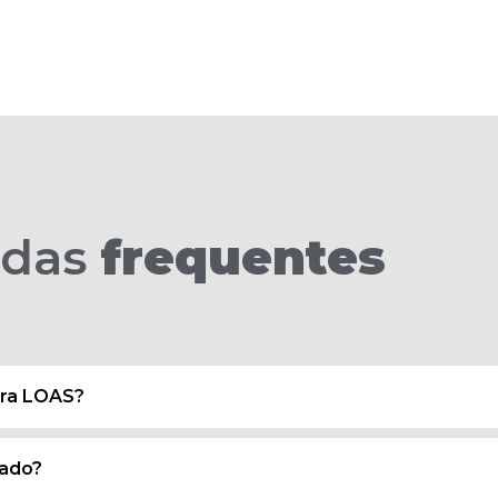
idas
frequentes
ara LOAS?
nado?