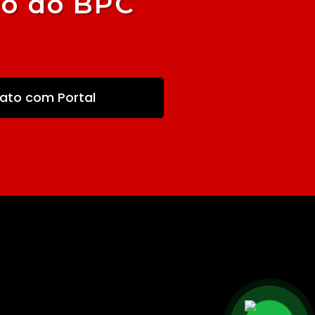
io do BPC
ato com Portal
‬