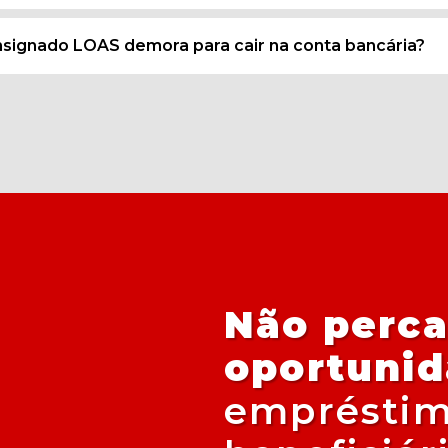
signado LOAS demora para cair na conta bancária?
Não perca
oportunid
empréstim