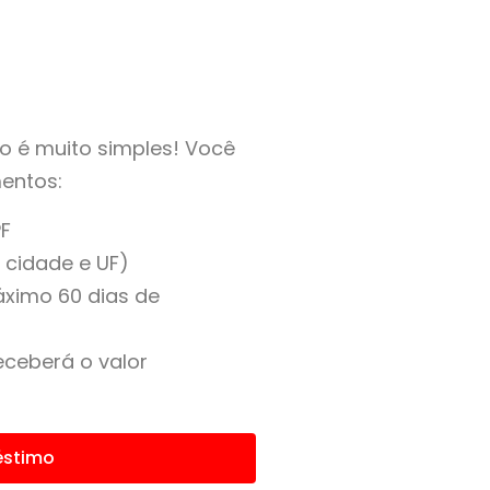
o é muito simples! Você
entos:
F
, cidade e UF)
ximo 60 dias de
eceberá o valor
éstimo