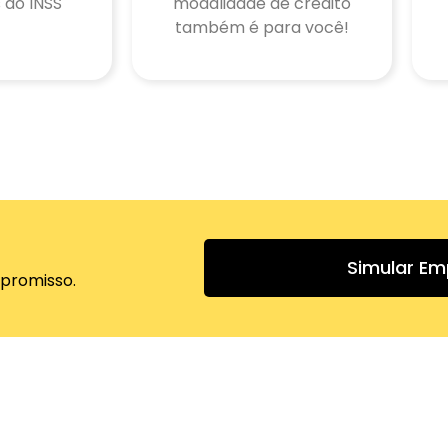
 do INSS
modalidade de crédito
também é para você!
Simular E
promisso.