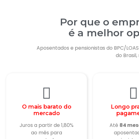
Por que o emp
é a melhor o
Aposentados e pensionistas do BPC/LOA
do Brasil
O mais barato do
Longo pr
mercado
pagam
Juros a partir de 1,80%
Até
84 mes
ao mês para
aposenta