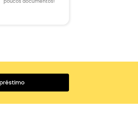
poucos documentos!
mpréstimo